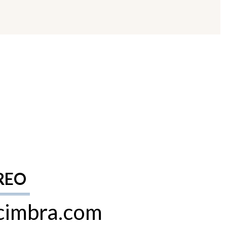
REO
cimbra.com