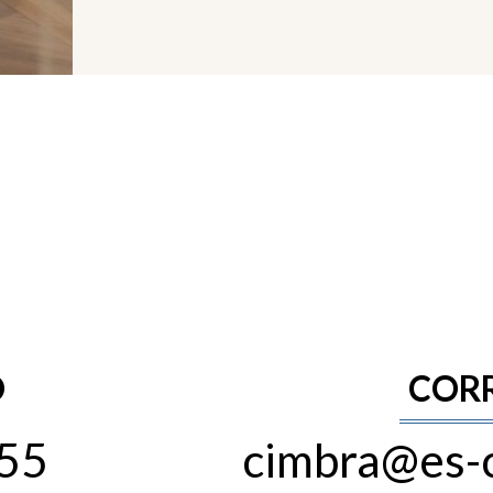
O
COR
255
cimbra@es-