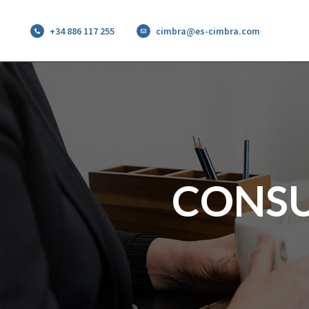
+34 886 117 255
cimbra@es-cimbra.com
CONSU